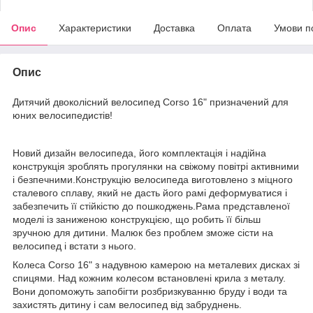
Опис
Характеристики
Доставка
Оплата
Умови п
Опис
Дитячий двоколісний велосипед Corso 16" призначений для
юних велосипедистів!
Новий дизайн велосипеда, його комплектація і надійна
конструкція зроблять прогулянки на свіжому повітрі активними
і безпечними.Конструкцію велосипеда виготовлено з міцного
сталевого сплаву, який не дасть його рамі деформуватися і
забезпечить її стійкістю до пошкоджень.Рама представленої
моделі із заниженою конструкцією, що робить її більш
зручною для дитини. Малюк без проблем зможе сісти на
велосипед і встати з нього.
Колеса Corso 16" з надувною камерою на металевих дисках зі
спицями. Над кожним колесом встановлені крила з металу.
Вони допоможуть запобігти розбризкуванню бруду і води та
захистять дитину і сам велосипед від забруднень.