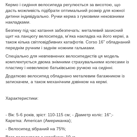
Кермо і сидіння велосипеда регулюється за висотою, що
дасть можливість підібрати оптимальний розмір для кожної
дитини індивідуально. Ручки керма з гумовими нековзними
накладками.
Безпеку під час катання забезпечать: металевий захисний
щит на ланцюгу велосипеда, м'яка накладка на його кермі, а
також кілька світловідбивних катафотів. Corso 16" обладнаний
переднім ручним і заднім ножним гальмами.
Спеціально для невпевнених велосипедистів ця модель
комплектується двома знімними страхувальними колесами із
пластику і невеликою батьківською ручкою на сидінні.
Додатково велосипед обладнано металевим багажником із
затискачем, а також механічним дзвінком на кермі.
Характеристики:
- Вік: 5-6 років, зріст: 110-115 см; - Діаметр коліс: 16";-
Каретка: American (Американка);
- Велосипед зібраний на 75%;
Вага велосипеда з коробкою: 10 кг.