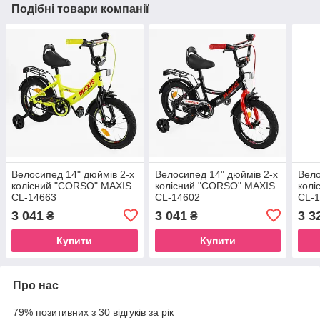
Подібні товари компанії
Велосипед 14" дюймів 2-х
Велосипед 14" дюймів 2-х
Вело
колісний "CORSO" MAXIS
колісний "CORSO" MAXIS
колі
CL-14663
CL-14602
CL-
3 041
3 041
3 3
₴
₴
Купити
Купити
Про нас
79% позитивних з 30 відгуків за рік