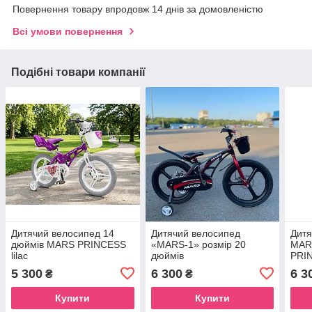
Повернення товару впродовж 14 днів за домовленістю
Всі умови повернення
Подібні товари компанії
Дитячий велосипед 14
Дитячий велосипед
Дитя
дюймів MARS PRINCESS
«MARS-1» розмір 20
MAR
lilac
дюймів
PRIN
5 300
6 300
6 3
₴
₴
Купити
Купити