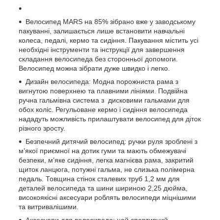
Велосипед MARS на 85% зібрано вже у заводському
пакуванні, залишається лише встановити навчальні
колеса, педалі, кермо та сидіння. Пакування містить усі
необхідні інструменти та інструкції для завершення
складання велосипеда без сторонньої допомоги.
Велосипед можна зібрати дуже швидко і легко.
Дизайн велосипеда: Модна порожниста рама з
вигнутою поверхнею та плавними лініями. Подвійна
ручна гальмівна система з дисковими гальмами для
обох коліс. Регульоване кермо і сидіння велосипеда
нададуть можливість прилаштувати велосипед для діток
різного зросту.
Безпечний дитячий велосипед: ручки руля зроблені з
м’якої приємної на дотик гуми та мають обмежувачі
безпеки, м’яке сидіння, легка магнієва рама, закритий
щиток ланцюга, потужні гальма, не слизька полімерна
педаль. Товщина стінок сталевих труб 1,2 мм для
деталей велосипеда та шини шириною 2,25 дюйма,
високоякісні аксесуари роблять велосипеди міцнішими
та витривалішими.
Аксесуари для велосипеда: цей спортивний