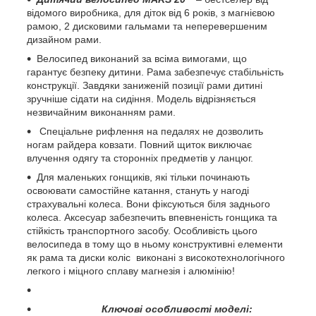
відомого виробника, для діток від 6 років, з магнієвою
рамою, 2 дисковими гальмами та неперевершеним
дизайном рами.
Велосипед виконаний за всіма вимогами, що
гарантує безпеку дитини. Рама забезпечує стабільність
конструкції. Завдяки заниженій позиції рами дитині
зручніше сідати на сидіння. Модель відрізняється
незвичайним виконанням рами.
Спеціальне рифлення на педалях не дозволить
ногам райдера ковзати. Повний щиток виключає
влучення одягу та сторонніх предметів у ланцюг.
Для маленьких гонщиків, які тільки починають
освоювати самостійне катання, стануть у нагоді
страхувальні колеса. Вони фіксуються біля заднього
колеса. Аксесуар забезпечить впевненість гонщика та
стійкість транспортного засобу. Особливість цього
велосипеда в тому що в ньому конструктивні елементи
як рама та диски коліс виконані з високотехнологічного
легкого і міцного сплаву магнезія і алюмінію!
Ключові особливості моделі: