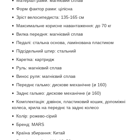
Матеріал рами: магнієвий сплав
Форм фактор рами: цілісна
Зріст велосипедиста: 135-165 см
Максимальне корисне навантаження: до 70 кг
Вилка передня: магнієвий сплав
Педалі: стальна основа, ламінована пластиком
Підсідельний штир: стальний
Каретка: картридж
Руль: магнієвий сплав
Винос руля: магнієвий сплав
Переднє гальмо: дискове механічне (ø 160)
Заднє гальмо: дискове механічне (ø 160)
Комплектація: дзвінок, пластиковий кошик, допоміжні
колеса, крила на переднє та заднє колесо
Колір: рожево-сірий
Бренд: MARS
Країна збирання: Китай