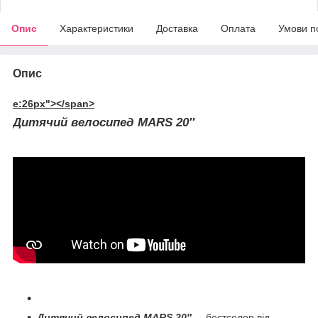
Опис
Характеристики
Доставка
Оплата
Умови п
Опис
e:26px"></span>
Дитячий велосипед MARS 20″
Дитячий велосипед MARS 20″
– бестселер від