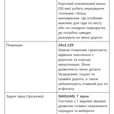
Короткий алюмінієвий винос
(55 мм) робить кермування
точнішим і більш
маневреним. Це особливо
важливо для їзди по місту
або на складних маршрутах,
де потрібно швидко
реагувати на зміни дороги.
Покришки
24x2.125
Широкі покришки гарантують
відмінне зчеплення з
дорогою та хорошу
амортизацію. Вони
дозволяють легко долати
бездоріжжя, піщані та
гравійні дороги, а також
забезпечують плавний рух по
асфальту.
Задня зірка (тріскачка)
SAIGUAN, 7 зірок
Система з 7 задніми зірками
дозволяє плавно перемикати
передачі та вибирати