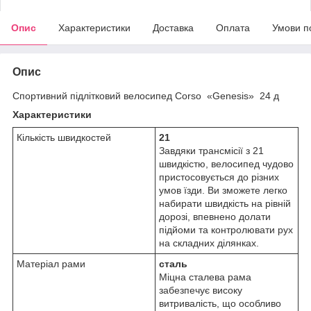
Опис
Характеристики
Доставка
Оплата
Умови п
Опис
Спортивний підлітковий велосипед Corso «Genesis» 24 д
Характеристики
Кількість швидкостей
21
Завдяки трансмісії з 21
швидкістю, велосипед чудово
пристосовується до різних
умов їзди. Ви зможете легко
набирати швидкість на рівній
дорозі, впевнено долати
підйоми та контролювати рух
на складних ділянках.
Матеріал рами
сталь
Міцна сталева рама
забезпечує високу
витривалість, що особливо