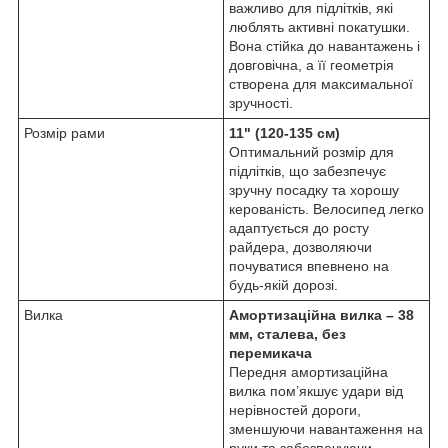
важливо для підлітків, які
люблять активні покатушки.
Вона стійка до навантажень і
довговічна, а її геометрія
створена для максимальної
зручності.
Розмір рами
11" (120-135 см)
Оптимальний розмір для
підлітків, що забезпечує
зручну посадку та хорошу
керованість. Велосипед легко
адаптується до росту
райдера, дозволяючи
почуватися впевнено на
будь-якій дорозі.
Вилка
Амортизаційна вилка – 38
мм, сталева, без
перемикача
Передня амортизаційна
вилка пом’якшує удари від
нерівностей дороги,
зменшуючи навантаження на
руки та забезпечуючи