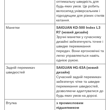
оптимальну швидкість для
будь-яких умов. Це робить
велосипед універсальним і
підходящим для різних стилів
катання.
Манетки
SAIGUAN KD-500 Index L3
R7 (новий дизайн)
Зручні манетки у сучасному
дизайні забезпечують точне і
швидке перемикання
передач. Вони ергономічні та
легко управляються навіть
однією рукою.
Задній перемикач
SAIGUAN HG-63A (новий
швидкостей
дизайн)
Сучасний задній перемикач
забезпечує чітке та швидке
перемикання швидкостей,
дозволяючи адаптуватися до
будь-яких умов на дорозі.
Втулка
з промисловим
підшипником