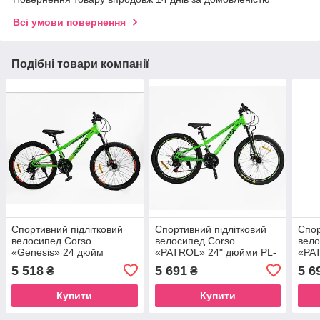
Всі умови повернення
Подібні товари компанії
Спортивний підлітковий
Спортивний підлітковий
Спор
велосипед Corso
велосипед Corso
вело
«Genesis» 24 дюйм
«PATROL» 24" дюйми PL-
«PA
24180
249
5 518
5 691
5 6
₴
₴
Купити
Купити