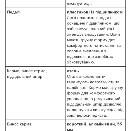
експлуатації.
Педалі
пластикові із підшипником
Легкі пластикові педалі
оснащені підшипником, що
забезпечує плавний хід і
зменшує зношування. Вони
мають зручну форму для
комфортного натискання та
хороше зчеплення з
підошвою, що запобігає
зісковзуванню.
Кермо, винос керма,
сталь
підсідельний штир
Сталеві компоненти
гарантують довговічність та
надійність. Кермо має зручну
форму для комфортного
управління, а регульований
підсідельний штир дозволяє
налаштувати висоту сідла під
зріст велосипедиста.
Винос керма
короткий, алюмінієвий, 55
мм