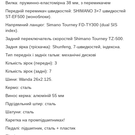
Вилка: пружинно-еластомірна 38 мм, з перемикачем
Передній перемикач швидкостей: SHIMANO 3×7 швидкостей
ST-EF500 (моноблоки).
Напрямний ланцюг: Simano Tourney FD-TY300 (dual SIS
index).
Задний переключатель скоростей Shimano Tourney TZ-500.
Задня зірка (тріскачка): Shunfeng, 7-швидкостей, індексна.
Тип передніх і задніх гальм: механічні дискові
Кількість зірок (передні): 3
Кількість зірок (задні): 7
Шини: Wanda 26x2.125.
Кермо: сталь
Винос керма: алюміній 55 мм
Підсідельний штир: сталь
Шатуни: сталь
Каретка на промпідшипниках!
Педалі: підшипник, сталь + пластик