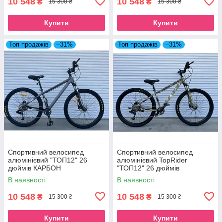
10 548
10 548
₴
₴
15 300 ₴
15 300 ₴
Купити
Купити
Топ продажів
–31%
Топ продажів
–31%
Спортивний велосипед
Спортивний велосипед
алюмінієвий "ТОП12" 26
алюмінієвий TopRider
дюймів КАРБОН
"ТОП12" 26 дюймів
Камуфляж
В наявності
В наявності
10 548
10 548
₴
₴
15 300 ₴
15 300 ₴
Купити
Купити