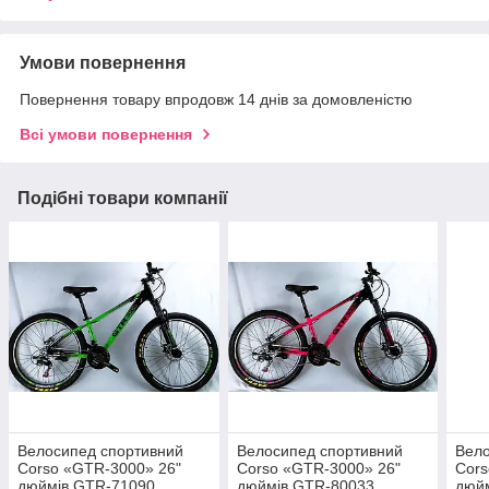
Умови повернення
Повернення товару впродовж 14 днів за домовленістю
Всі умови повернення
Подібні товари компанії
Велоcипед спортивний
Велоcипед спортивний
Вело
Corso «GTR-3000» 26"
Corso «GTR-3000» 26"
Cors
дюймів GTR-71090
дюймів GTR-80033
дюйм