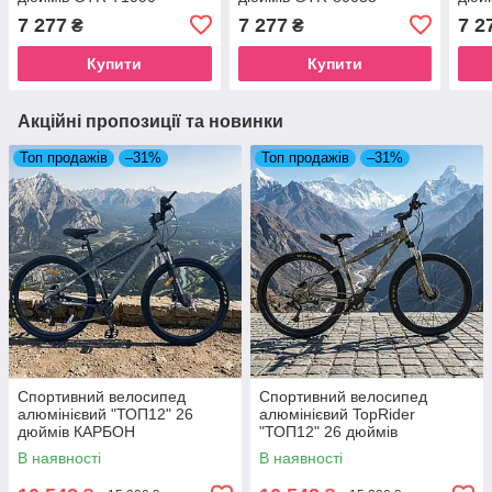
7 277
7 277
7 2
₴
₴
Купити
Купити
Акційні пропозиції та новинки
Топ продажів
–31%
Топ продажів
–31%
Спортивний велосипед
Спортивний велосипед
алюмінієвий "ТОП12" 26
алюмінієвий TopRider
дюймів КАРБОН
"ТОП12" 26 дюймів
Камуфляж
В наявності
В наявності