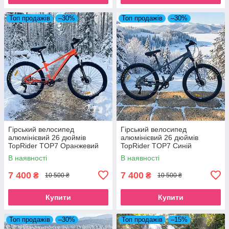
Топ продажів
–30%
Топ продажів
–30%
Гірський велосипед
Гірський велосипед
алюмінієвий 26 дюймів
алюмінієвий 26 дюймів
TopRider TOP7 Оранжевий
TopRider TOP7 Синій
В наявності
В наявності
7 400
7 400
₴
₴
10 500 ₴
10 500 ₴
Купити
Купити
Топ продажів
–30%
Топ продажів
–15%