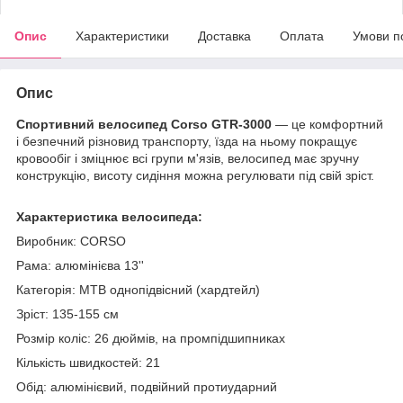
Опис
Характеристики
Доставка
Оплата
Умови п
Опис
Спортивний велосипед Corso GTR-3000
— це комфортний
і безпечний різновид транспорту, їзда на ньому покращує
кровообіг і зміцнює всі групи м'язів, велосипед має зручну
конструкцію, висоту сидіння можна регулювати під свій зріст.
Характеристика велосипеда:
Виробник: CORSO
Рама: алюмінієва 13''
Категорія: MTB однопідвісний (хардтейл)
Зріст: 135-155 см
Розмір коліс: 26 дюймів, на промпідшипниках
Кількість швидкостей: 21
Обід: алюмінієвий, подвійний протиударний