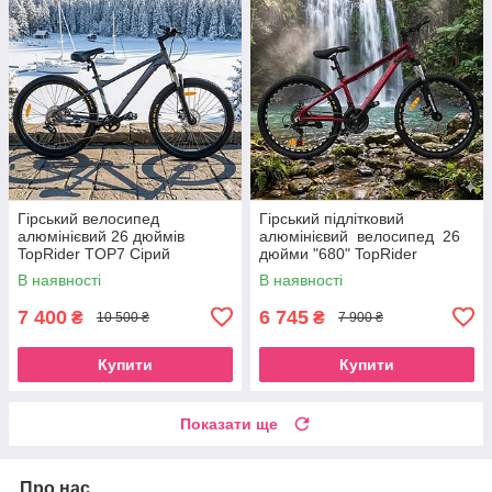
Гірський велосипед
Гірський підлітковий
алюмінієвий 26 дюймів
алюмінієвий велосипед 26
TopRider TOP7 Сірий
дюйми "680" TopRider
В наявності
В наявності
7 400
6 745
₴
₴
10 500 ₴
7 900 ₴
Купити
Купити
Показати ще
Про нас