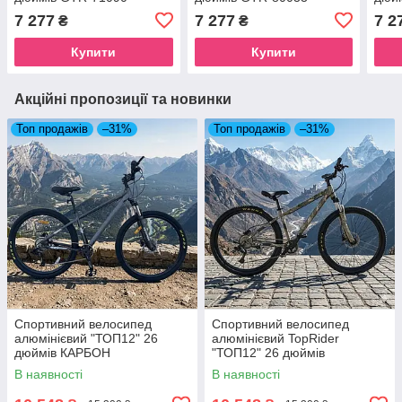
7 277
7 277
7 2
₴
₴
Купити
Купити
Акційні пропозиції та новинки
Топ продажів
–31%
Топ продажів
–31%
Спортивний велосипед
Спортивний велосипед
алюмінієвий "ТОП12" 26
алюмінієвий TopRider
дюймів КАРБОН
"ТОП12" 26 дюймів
Камуфляж
В наявності
В наявності