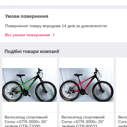
Умови повернення
Повернення товару впродовж 14 днів за домовленістю
Всі умови повернення
Подібні товари компанії
Велоcипед спортивний
Велоcипед спортивний
Вело
Corso «GTR-3000» 26"
Corso «GTR-3000» 26"
Cors
дюймів GTR-71090
дюймів GTR-80033
дюйм