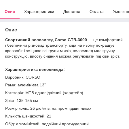
Опис
Характеристики
Доставка
Оплата
Умови п
Опис
Спортивний велосипед Corso GTR-3000
— це комфортний
і безпечний різновид транспорту, їзда на ньому покращує
кровообіг і зміцнює всі групи м'язів, велосипед має зручну
конструкцію, висоту сидіння можна регулювати під свій зріст.
Характеристика велосипеда:
Виробник: CORSO
Рама: алюмінієва 13''
Категорія: MTB однопідвісний (хардтейл)
Зріст: 135-155 см
Розмір коліс: 26 дюймів, на промпідшипниках
Кількість швидкостей: 21
Обід: алюмінієвий, подвійний протиударний