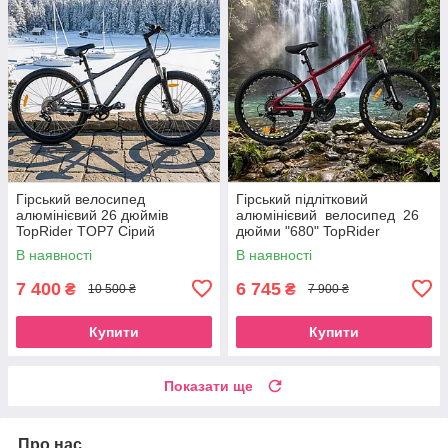
Гірський велосипед
Гірський підлітковий
алюмінієвий 26 дюймів
алюмінієвий велосипед 26
TopRider TOP7 Сірий
дюйми "680" TopRider
В наявності
В наявності
7 400
6 745
₴
₴
10 500 ₴
7 900 ₴
Купити
Купити
Показати ще
Про нас