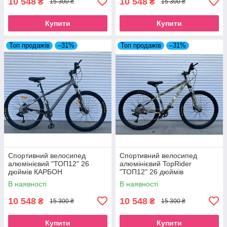
10 548
10 548
₴
₴
15 300 ₴
15 300 ₴
Купити
Купити
Топ продажів
–31%
Топ продажів
–31%
Спортивний велосипед
Спортивний велосипед
алюмінієвий "ТОП12" 26
алюмінієвий TopRider
дюймів КАРБОН
"ТОП12" 26 дюймів
Камуфляж
В наявності
В наявності
10 548
10 548
₴
₴
15 300 ₴
15 300 ₴
Купити
Купити