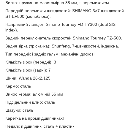
Вилка: пружинно-еластомірна 38 мм, з перемикачем
Передній перемикач швидкостей: SHIMANO 3×7 швидкостей
ST-EF500 (моноблоки).
Напрямний ланцюг: Simano Tourney FD-TY300 (dual SIS
index).
Задний переключатель скоростей Shimano Tourney TZ-500.
Задня зірка (тріскачка): Shunfeng, 7-швидкостей, індексна.
Тип передніх і задніх гальм: механічні дискові
Кількість зірок (передні): 3
Кількість зірок (задні): 7
Шини: Wanda 26x2.125.
Кермо: сталь
Винос керма: алюміній 55 мм
Підсідельний штир: сталь
Шатуни: сталь
Каретка на промпідшипниках!
Педалі: підшипник, сталь + пластик