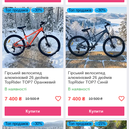
Топ продажів
–30%
Топ продажів
–30%
Гірський велосипед
Гірський велосипед
алюмінієвий 26 дюймів
алюмінієвий 26 дюймів
TopRider TOP7 Оранжевий
TopRider TOP7 Синій
В наявності
В наявності
7 400
7 400
₴
₴
10 500 ₴
10 500 ₴
Купити
Купити
Топ продажів
–30%
Топ продажів
–15%