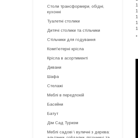
1
Столи трансформери, обідні,
кухонні
Туалетні столики
1
Дитячі столики та стільчики
*
Стільчики для годування
Комп'ютерні крісла
Крісла в асортименті
Дивани
Шафа
Стелажі
Меблі в передпокій
Басейни
Батут
Дім Сад Туризм
Меблі садові \ вуличні з дерева:
альтанки, гойдалки, пісочниці та