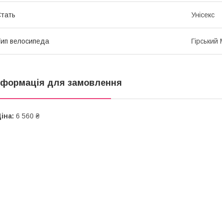
тать
Унісекс
ип велосипеда
Гірський
нформація для замовлення
іна:
6 560 ₴