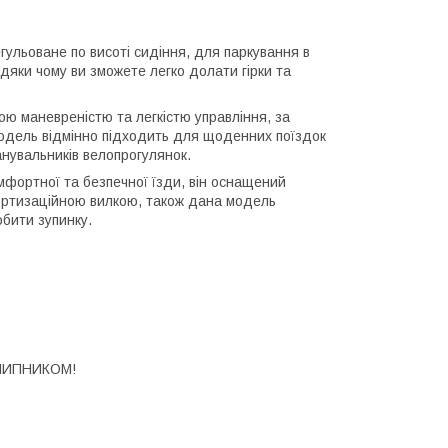
гульоване по висоті сидіння, для паркування в
дяки чому ви зможете легко долати гірки та
ю маневреністю та легкістю управління, за
модель відмінно підходить для щоденних поїздок
нувальників велопрогулянок.
фортної та безпечної їзди, він оснащений
ортизаційною вилкою, також дана модель
бити зупинку.
ШИПНИКОМ!