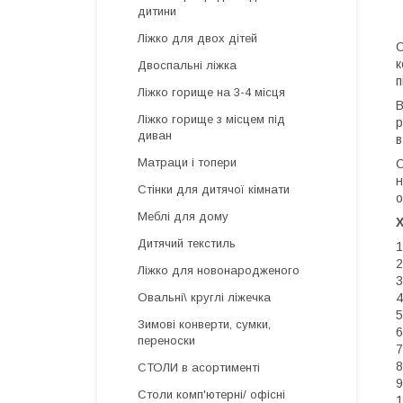
дитини
Ліжко для двох дітей
С
к
Двоспальні ліжка
п
Ліжко горище на 3-4 місця
В
Ліжко горище з місцем під
р
диван
в
Матраци і топери
С
н
Стінки для дитячої кімнати
о
Меблі для дому
Дитячий текстиль
1
2
Ліжко для новонародженого
3
Овальні\ круглі ліжечка
Зимові конверти, сумки,
переноски
7
8
СТОЛИ в асортименті
9
Столи комп'ютерні/ офісні
1