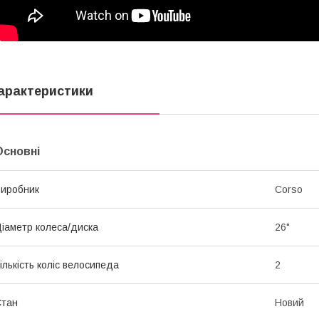
арактеристики
Основні
иробник
Corso
іаметр колеса/диска
26"
ількість коліс велосипеда
2
Стан
Новий