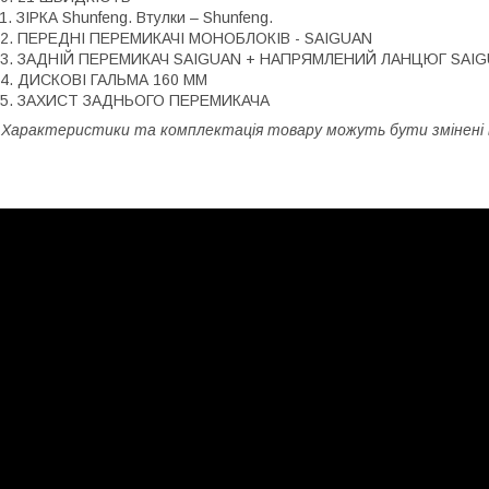
1. ЗІРКА Shunfeng. Втулки – Shunfeng.
12. ПЕРЕДНІ ПЕРЕМИКАЧІ МОНОБЛОКІВ - SAIGUAN
13. ЗАДНІЙ ПЕРЕМИКАЧ SAIGUAN + НАПРЯМЛЕНИЙ ЛАНЦЮГ SAI
4. ДИСКОВІ ГАЛЬМА 160 ММ
15. ЗАХИСТ ЗАДНЬОГО ПЕРЕМИКАЧА
 Характеристики та комплектація товару можуть бути змінені