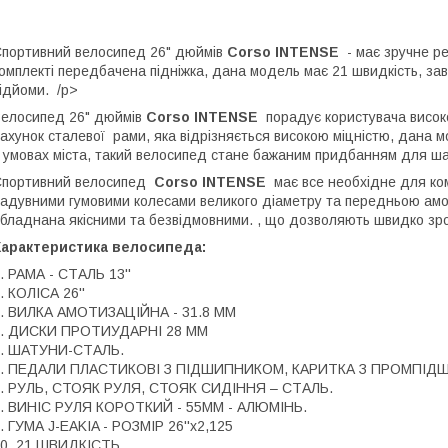
портивний велосипед 26" дюймів
Corso INTENSE
- має зручне ре
омплекті передбачена підніжка, дана модель має 21 швидкість, зав
ідйоми. /p>
елосипед 26" дюймів
Corso INTENSE
порадує користувача високо
ахунок сталевої рами, яка відрізняється високою міцністю, дана 
 умовах міста, такий велосипед стане бажаним придбанням для ша
портивний велосипед
Corso INTENSE
має все необхідне для ком
адувними гумовими колесами великого діаметру та передньою ам
бладнана якісними та безвідмовними. , що дозволяють швидко зро
Характеристика велосипеда:
. РАМА - СТАЛЬ 13''
. КОЛІСА 26''
. ВИЛКА АМОТИЗАЦІЙНА - 31.8 ММ
4. ДИСКИ ПРОТИУДАРНІ 28 ММ
5. ШАТУНИ-СТАЛЬ.
6. ПЕДАЛИ ПЛАСТИКОВІ З ПІДШИПНИКОМ, КАРИТКА З ПРОМПІД
. РУЛЬ, СТОЯК РУЛЯ, СТОЯК СИДІННЯ – СТАЛЬ.
. ВИНІС РУЛЯ КОРОТКИЙ - 55ММ - АЛЮМІНЬ.
. ГУМА J-EAKIA - РОЗМІР 26''х2,125
0. 21 ШВИДКІСТЬ