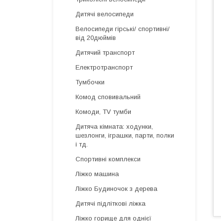
Дитячі велосипеди
Велосипеди гірські/ спортивні/
від 20дюймів
Дитячий транспорт
Електротранспорт
Тумбочки
Комод сповивальний
Комоди, TV тумби
Дитяча кімната: ходунки,
шезлонги, іграшки, парти, полки
і тд.
Спортивні комплекси
Ліжко машина
Ліжко Будиночок з дерева
Дитячі підліткові ліжка
Ліжко горище для однієї