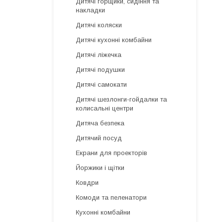
Дитячі горщики, сидіння та
накладки
Дитячі коляски
Дитячі кухонні комбайни
Дитячі ліжечка
Дитячі подушки
Дитячі самокати
Дитячі шезлонги-гойдалки та
колисальні центри
Дитяча безпека
Дитячий посуд
Екрани для проекторів
Йоржики і щітки
Ковдри
Комоди та пеленатори
Кухонні комбайни