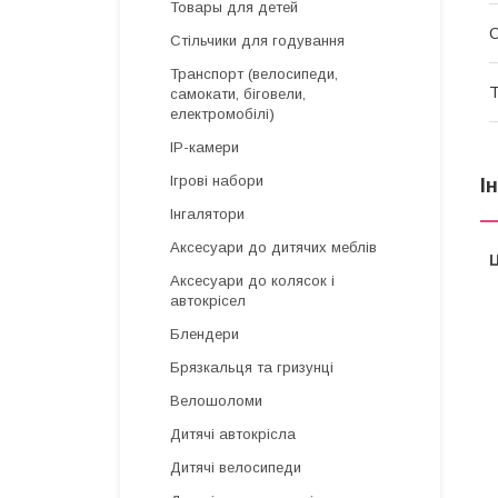
Товары для детей
С
Стільчики для годування
Транспорт (велосипеди,
Т
самокати, біговели,
електромобілі)
IP-камери
Ігрові набори
І
Інгалятори
Аксесуари до дитячих меблів
Ц
Аксесуари до колясок і
автокрісел
Блендери
Брязкальця та гризунці
Велошоломи
Дитячі автокрісла
Дитячі велосипеди