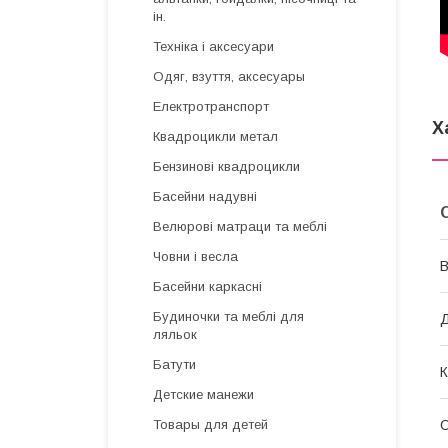
ін.
Техніка і аксесуари
Одяг, взуття, аксесуары
Електротранспорт
Х
Квадроцикли метал
Бензинові квадроцикли
Басейни надувні
Велюрові матраци та меблі
Човни і весла
В
Басейни каркасні
Будиночки та меблі для
Д
ляльок
Батути
К
Детские манежи
Товары для детей