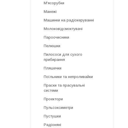
М'ясорубки
Манежі
Машинки на радіокеруванні
Молоковідсмоктувачі
Пароочисники
Пелюшки
Пилососи для сухого
прибирання
Пляшечки
Поїльники та непроливайки
Праски та прасувальні
системи
Проектори
Пульсоксиметри
Пустушки
Радіоняні