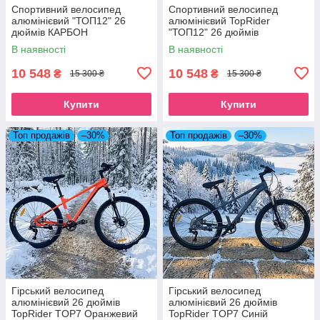
Спортивний велосипед
Спортивний велосипед
алюмінієвий "ТОП12" 26
алюмінієвий TopRider
дюймів КАРБОН
"ТОП12" 26 дюймів
Камуфляж
В наявності
В наявності
10 548
10 548
₴
₴
15 300 ₴
15 300 ₴
Купити
Купити
Топ продажів
–30%
Топ продажів
–30%
Гірський велосипед
Гірський велосипед
алюмінієвий 26 дюймів
алюмінієвий 26 дюймів
TopRider TOP7 Оранжевий
TopRider TOP7 Синій