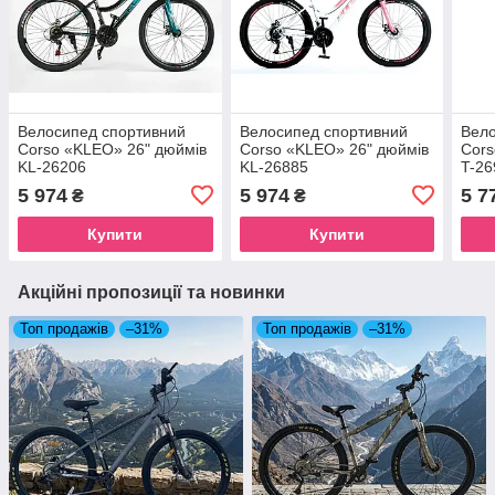
Велоcипед спортивний
Велоcипед спортивний
Вело
Corso «KLEO» 26" дюймів
Corso «KLEO» 26" дюймів
Cors
KL-26206
KL-26885
T-26
5 974
5 974
5 7
₴
₴
Купити
Купити
Акційні пропозиції та новинки
Топ продажів
–31%
Топ продажів
–31%