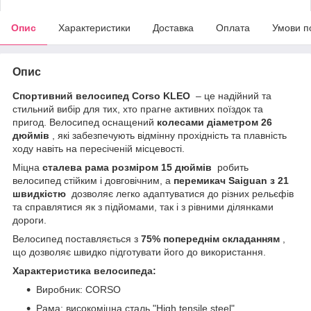
Опис
Характеристики
Доставка
Оплата
Умови п
Опис
Спортивний велосипед Corso KLEO
– це надійний та
стильний вибір для тих, хто прагне активних поїздок та
пригод. Велосипед оснащений
колесами діаметром 26
дюймів
, які забезпечують відмінну прохідність та плавність
ходу навіть на пересіченій місцевості.
Міцна
сталева рама розміром 15 дюймів
робить
велосипед стійким і довговічним, а
перемикач Saiguan з 21
швидкістю
дозволяє легко адаптуватися до різних рельєфів
та справлятися як з підйомами, так і з рівними ділянками
дороги.
Велосипед поставляється з
75% попереднім складанням
,
що дозволяє швидко підготувати його до використання.
Характеристика велосипеда:
Виробник: CORSO
Рама: високоміцна сталь "High tensile steel"