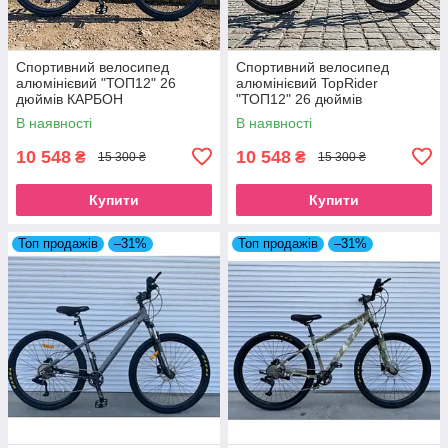
Спортивний велосипед
Спортивний велосипед
алюмінієвий "ТОП12" 26
алюмінієвий TopRider
дюймів КАРБОН
"ТОП12" 26 дюймів
Камуфляж
В наявності
В наявності
10 548
10 548
₴
₴
15 300 ₴
15 300 ₴
Купити
Купити
Топ продажів
–31%
Топ продажів
–31%