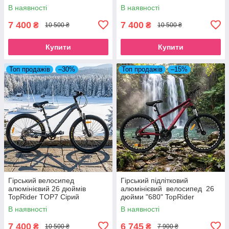
В наявності
В наявності
7 400
7 400
₴
₴
10 500 ₴
10 500 ₴
Купити
Купити
Топ продажів
–30%
Топ продажів
–15%
Гірський велосипед
Гірський підлітковий
алюмінієвий 26 дюймів
алюмінієвий велосипед 26
TopRider TOP7 Сірий
дюйми "680" TopRider
В наявності
В наявності
7 400
6 745
₴
₴
10 500 ₴
7 900 ₴