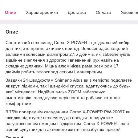
Опис
Характеристики
Доставка
Оплата
Умови п
Опис
Спортивний велосипед Corso X-POWER - це ідеальний вибір
для тих, хто прагне активних пригод. Велосипед оснащений
великими колесами діаметром 27.5 дюймів, які забезпечують
відмінне зчеплення з дорогою і впевнений рух навіть на
складних ділянках. Міцна алюмінієва рама розміром 17
дюймів робить велосипед легким і маневреним.
Завдяки 24 швидкостям Shimano Altus ви з легкістю подолаєте
як круті підйоми, так і швидкісні спуски, адаптуючись до будь-
якої місцевості. Надійна вилка ZOOM забезпечує
амортизацію, згладжуючи нерівності та роблячи катання
комфортним.
З 75% попереднім складанням Corso X-POWER PW-20097 ви
швидко підготуєте велосипед до поїздки та вирушите
назустріч новим емоціям і відкриттям. Corso X-POWER - ваш
вірний супутник для активного життя і незабутніх пригод!
Основні