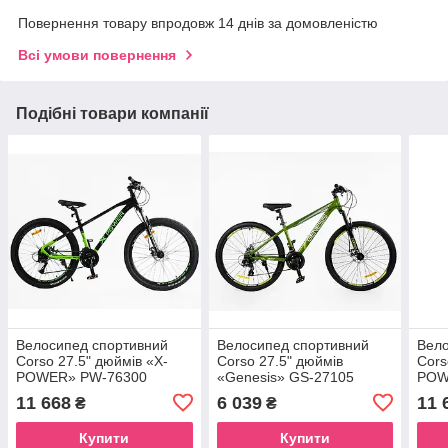
Повернення товару впродовж 14 днів за домовленістю
Всі умови повернення
Подібні товари компанії
Велоcипед спортивний
Велоcипед спортивний
Вело
Corso 27.5" дюймів «X-
Corso 27.5" дюймів
Cors
POWER» PW-76300
«Genesis» GS-27105
POW
11 668
6 039
11 
₴
₴
Купити
Купити