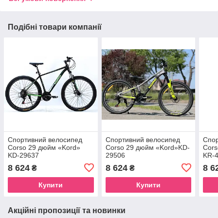
Подібні товари компанії
Спортивний велосипед
Спортивний велосипед
Спор
Corso 29 дюйм «Kord»
Corso 29 дюйм «Kord»KD-
Cors
KD-29637
29506
KR-
8 624
8 624
8 6
₴
₴
Купити
Купити
Акційні пропозиції та новинки