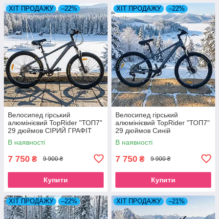
ХІТ ПРОДАЖУ
–22%
ХІТ ПРОДАЖУ
–22%
Велосипед гірський
Велосипед гірський
алюмінієвий TopRider "ТОП7"
алюмінієвий TopRider "ТОП7"
29 дюймов СІРИЙ ГРАФІТ
29 дюймов Синій
В наявності
В наявності
7 750
7 750
₴
₴
9 900 ₴
9 900 ₴
Купити
Купити
ХІТ ПРОДАЖУ
–22%
ХІТ ПРОДАЖУ
–21%