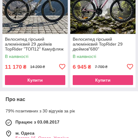
Велосипед гірський
Велосипед гірський
алюмінієвий 29 дюймів
алюмінієвий TopRider 29
TopRider "ТОП12" Камуфляж
дюймов"680"
Рожевий\мідний
В наявності
В наявності
11 170
6 945
₴
₴
14 200 ₴
7 700 ₴
Купити
Купити
Про нас
79% позитивних з 30 відгуків за рік
Працює з 03.08.2017
м. Одеса
Базова 16, Одеса, Україна