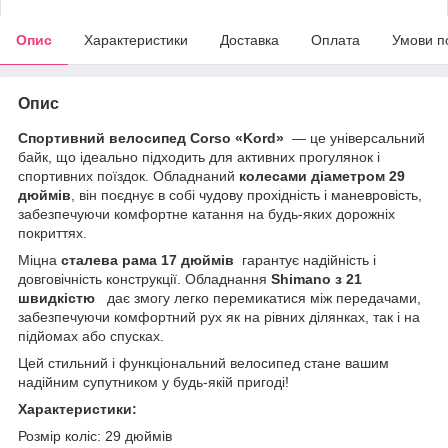
Опис
Характеристики
Доставка
Оплата
Умови п
Опис
Спортивний велосипед Corso «Kord»
— це універсальний
байк, що ідеально підходить для активних прогулянок і
спортивних поїздок. Обладнаний
колесами діаметром 29
дюймів
, він поєднує в собі чудову прохідність і маневровість,
забезпечуючи комфортне катання на будь-яких дорожніх
покриттях.
Міцна
сталева рама 17 дюймів
гарантує надійність і
довговічність конструкції. Обладнання
Shimano з 21
швидкістю
дає змогу легко перемикатися між передачами,
забезпечуючи комфортний рух як на рівних ділянках, так і на
підйомах або спусках.
Цей стильний і функціональний велосипед стане вашим
надійним супутником у будь-якій пригоді!
Характеристики:
Розмір коліс: 29 дюймів