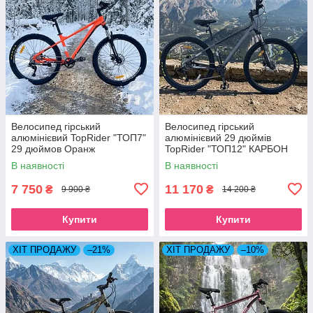
Велосипед гірський
Велосипед гірський
алюмінієвий TopRider "ТОП7"
алюмінієвий 29 дюймів
29 дюймов Оранж
TopRider "ТОП12" КАРБОН
В наявності
В наявності
7 750
11 170
₴
₴
9 900 ₴
14 200 ₴
Купити
Купити
ХІТ ПРОДАЖУ
–21%
ХІТ ПРОДАЖУ
–10%