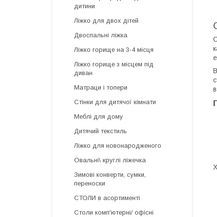
дитини
Ліжко для двох дітей
Двоспальні ліжка
С
к
Ліжко горище на 3-4 місця
е
Ліжко горище з місцем під
В
диван
с
Матраци і топери
в
Стінки для дитячої кімнати
Меблі для дому
Дитячий текстиль
Ліжко для новонародженого
Овальні\ круглі ліжечка
Х
Зимові конверти, сумки,
переноски
СТОЛИ в асортименті
Столи комп'ютерні/ офісні