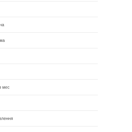
на
ома
в мес
влення