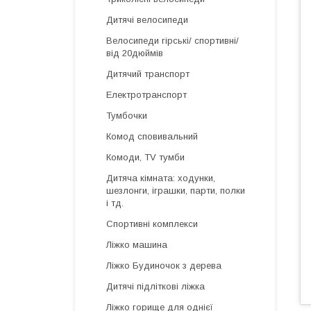
Дитячі велосипеди
Велосипеди гірські/ спортивні/
від 20дюймів
Дитячий транспорт
Електротранспорт
Тумбочки
Комод сповивальний
Комоди, TV тумби
Дитяча кімната: ходунки,
шезлонги, іграшки, парти, полки
і тд.
Спортивні комплекси
Ліжко машина
Ліжко Будиночок з дерева
Дитячі підліткові ліжка
Ліжко горище для однієї