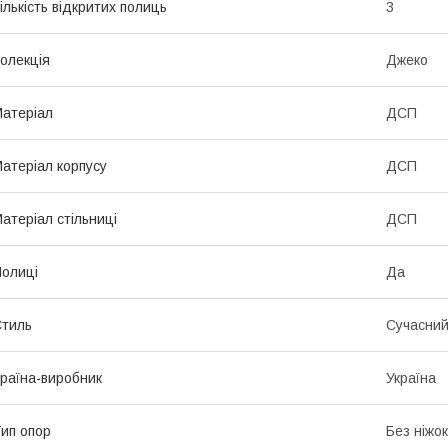
ількість відкритих полиць
3
олекція
Джеко
атеріал
ДСП
атеріал корпусу
ДСП
атеріал стільниці
ДСП
олиці
Да
тиль
Сучасни
раїна-виробник
Україна
ип опор
Без ніжок