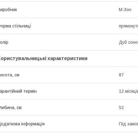
иробник
М-Зон
орма стільниці
прямокут
олір
Дуб сон
Користувальницькі характеристики
исота, см
87
арантійний термін
12 місяці
либина, см
52
одаткова інформація
Під замо