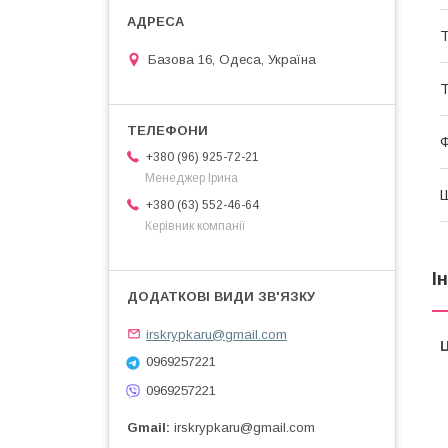
Т
Базова 16, Одеса, Україна
Т
+380 (96) 925-72-21
Менеджер Ірина
Ш
+380 (63) 552-46-64
Керівник компанії
І
irskrypkaru@gmail.com
Ц
0969257221
0969257221
Gmail
irskrypkaru@gmail.com