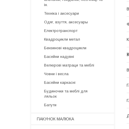
ін.
В
Техніка і аксесуари
Одяг, взуття, аксесуары
Ф
Електротранспорт
К
Квадроцикли метал
Бензинові квадроцикли
Басейни надувні
Велюрові матраци та меблі
В
Човни і весла
Басейни каркасні
Г
Будиночки та меблі для
ляльок
Г
Батути
Д
ПАКУНОК МАЛЮКА