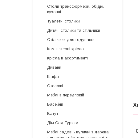
Столи трансформери, обідні,
кухонні
Туалетні столики
Дитячі столики та стільчики
Стільчики для годування
Комп'ютерні крісла
Крісла в асортименті
Дивани
Шафа
Стелажі
Меблі в передпокій
Х
Басейни
Батут
Дім Сад Туризм
Меблі садові \ вуличні з дерева:
альтанки, гойдалки, пісочниці та