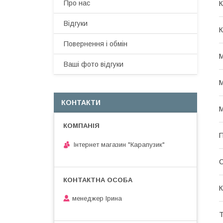
Про нас
К
Відгуки
К
Повернення і обмін
М
Ваші фото відгуки
М
КОНТАКТИ
М
П
Інтернет магазин "Карапузик"
С
К
менеджер Ірина
Т