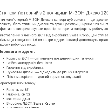
Стіл комп'ютерний з 2 полицями М-ЗОН Джеко 12
тіл комп'ютерний М-ЗОН Джеко в кольорі дуб сонома — це ідеальн
абінету. Його стильний дизайн та зручні розміри (ширина 120 см, 
фективно використовувати простір і створити комфортну робочу зо
иготовлений з якісного ДСП від виробника Swiss Krono, цей стіл за
тільниця товщиною 1,6 см та три відкриті полиці допоможуть органі
ашому робочому місці.
Переваги моделі:
Корпус із ДСП — оптимальне поєднання ціни та якості
Стійка конструкція без ніжок
Гарантія від виробника
Сучасний дизайн — підходить до різних інтер'єрів
Якісні матеріали — довгий термін експлуатації
арактеристики товару:
Висота, см:
87
Глибина, см:
52
Матеріал:
ДСП
Виробник ЛДСП:
Swiss Krono
Тип опор:
Без ніжок