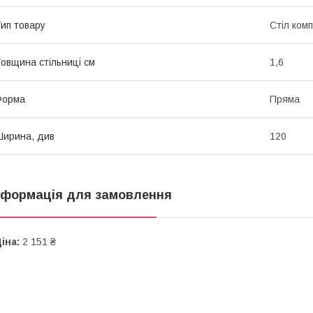
ип товару
Стіл ком
овщина стільниці см
1,6
Форма
Пряма
ирина, див
120
нформація для замовлення
іна:
2 151 ₴