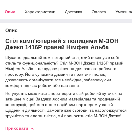
Опис
Характеристики
Доставка
Оплата
Умови п
Опис
Стіл комп'ютерний з полицями М-ЗОН
Джеко 1416P правий Німфея Альба
Шукаєте ідеальний комп'ютерний стіл, який поєднує в собі
стиль та функціональність? Стіл М-ЗОН Джеко 1416P правий
Німфея Альба – це чудове рішення для вашого робочого
простору. Його сучасний дизайн та практичні полиці
дозволяють організувати все необхідне, забезпечуючи
комфорт під час роботи або навчання.
Не упустіть можливість перетворити свій робочий куточок на
затишне місце! Завдяки якісним матеріалам та продуманій
конструкції, цей стіл стане надійним партнером у вашій
щоденній діяльності. Замовте вже сьогодні та насолоджуйтеся
зручністю та елегантністю, які приносить стіл М-ЗОН Джеко!
Приховати