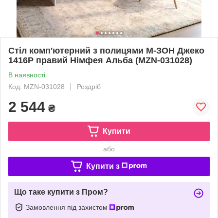
Cтіл комп'ютерний з полицями М-ЗОН Джеко
1416P правий Німфея Альба (MZN-031028)
В наявності
Код: MZN-031028
Роздріб
2 544
₴
Купити
або
Купити з
Що таке купити з Пром?
Замовлення під захистом