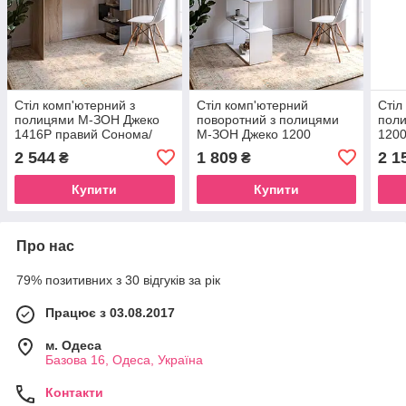
Cтіл комп'ютерний з
Стіл комп'ютерний
Cтіл
полицями М-ЗОН Джеко
поворотний з полицями
пол
1416P правий Сонома/
М-ЗОН Джеко 1200
1200
Антрацит (MZN-031030)
Німфея Альба (MZN-
(MZ
2 544
1 809
2 1
₴
₴
031031)
Купити
Купити
Про нас
79% позитивних з 30 відгуків за рік
Працює з 03.08.2017
м. Одеса
Базова 16, Одеса, Україна
Контакти