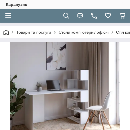
Карапузик
Товари та послуги
Столи комп'ютерні/ офісні
Cтіл к