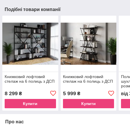
Подібні товари компанії
Книжковий лофтовий
Книжковий лофтовий
Поли
стелаж на 6 полиць з ДСП
стелаж на 6 полиць з ДСП
шухл
розм
8 299
5 999
₴
₴
від
Купити
Купити
Про нас