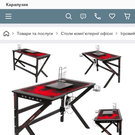
Карапузик
Товари та послуги
Столи комп'ютерні/ офісні
Ігрови