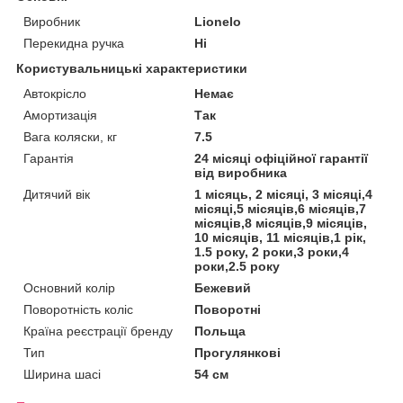
Виробник
Lionelo
Перекидна ручка
Ні
Користувальницькі характеристики
Автокрісло
Немає
Амортизація
Так
Вага коляски, кг
7.5
Гарантія
24 місяці офіційної гарантії
від виробника
Дитячий вік
1 місяць, 2 місяці, 3 місяці,4
місяці,5 місяців,6 місяців,7
місяців,8 місяців,9 місяців,
10 місяців, 11 місяців,1 рік,
1.5 року, 2 роки,3 роки,4
роки,2.5 року
Основний колір
Бежевий
Поворотність коліс
Поворотні
Країна реєстрації бренду
Польща
Тип
Прогулянкові
Ширина шасі
54 см