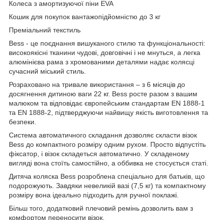
Колеса з амортизуючої піни EVA
Кошик для покупок вантажопідйомністю до 3 кг
Преміальний текстиль
Bess - це поєднання вишуканого стилю та функціональності:
високоякісні тканини чудові, довговічні і не мнуться, а легка
алюмінієва рама з хромованими деталями надає колясці
сучасний міський стиль.
Розраховано на тривале використання – з 6 місяців до
досягнення дитиною ваги 22 кг. Bess росте разом з вашим
малюком та відповідає європейським стандартам EN 1888-1
та EN 1888-2, підтверджуючи найвищу якість виготовлення та
безпеки.
Система автоматичного складання дозволяє скласти візок
Bess до компактного розміру одним рухом. Просто відпустіть
фіксатор, і візок складеться автоматично. У складеному
вигляді вона стоїть самостійно, а оббивка не стосується статі.
Дитяча коляска Bess розроблена спеціально для батьків, що
подорожують. Завдяки невеликій вазі (7,5 кг) та компактному
розміру вона ідеально підходить для ручної поклажі.
Більш того, додатковий плечовий ремінь дозволить вам з
комфортом переносити візок.