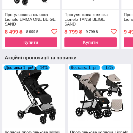
Прогулянкова коляска
Прогулянкова коляска
Прог
Lionelo EMMA ONE BEIGE
Lionelo TANSI BEIGE
Lion
SAND
SAND
8 499
8 799
9 4
₴
₴
8 999 ₴
9 799 ₴
Купити
Купити
Акційні пропозиції та новинки
Доставка 1 грн!
–14%
Доставка 1 грн!
–12%
Коляска прогулянкова MoMi
Прогулянкова коляска Lionelo