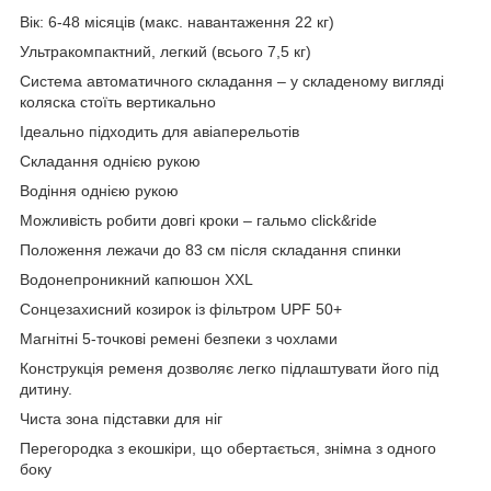
Вік: 6-48 місяців (макс. навантаження 22 кг)
Ультракомпактний, легкий (всього 7,5 кг)
Система автоматичного складання – у складеному вигляді
коляска стоїть вертикально
Ідеально підходить для авіаперельотів
Складання однією рукою
Водіння однією рукою
Можливість робити довгі кроки – гальмо click&ride
Положення лежачи до 83 см після складання спинки
Водонепроникний капюшон XXL
Сонцезахисний козирок із фільтром UPF 50+
Магнітні 5-точкові ремені безпеки з чохлами
Конструкція ременя дозволяє легко підлаштувати його під
дитину.
Чиста зона підставки для ніг
Перегородка з екошкіри, що обертається, знімна з одного
боку