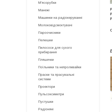
М'ясорубки
Р
Манежі
Р
Машинки на радіокеруванні
Р
Молоковідсмоктувачі
С
Пароочисники
Пелюшки
Пилососи для сухого
прибирання
Пляшечки
Поїльники та непроливайки
Праски та прасувальні
системи
Проектори
Пульсоксиметри
Пустушки
Радіоняні