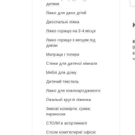
дитини
Ліжко для двох дітей
Двоспальні ліжка
Ліжко горище на 3-4 місця
Ліжко горище з місцем під
К
диван
В
в
Матраци і топери
ч
Стінки для дитячої кімнати
Меблі для дому
Дитячий текстиль
Ліжко для новонародженого
Овальні\ круглі ліжечка
Зимові конверти, сумки,
переноски
СТОЛИ в асортименті
Столи комп'ютерні/ офісні