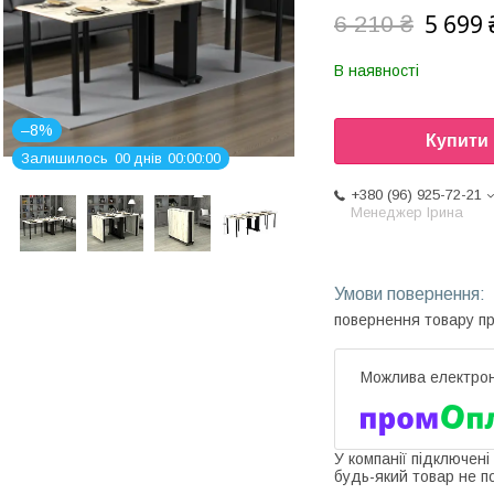
5 699 
6 210 ₴
В наявності
–8%
Купити
Залишилось
0
0
днів
0
0
0
0
0
0
+380 (96) 925-72-21
Менеджер Ірина
повернення товару п
У компанії підключені
будь-який товар не п