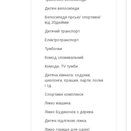
Дитячі велосипеди
Велосипеди гірські/ спортивні/
від 20дюймів
Дитячий транспорт
Електротранспорт
Тумбочки
Комод сповивальний
Комоди, TV тумби
Дитяча кімната: ходунки,
шезлонги, іграшки, парти, полки
і тд.
Спортивні комплекси
Ліжко машина
Ліжко Будиночок з дерева
Дитячі підліткові ліжка
Ліжко горище для однієї