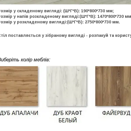
озмір у складеному вигляді: (Ш*Г*В): 190*800*730 мм;
озмір у напів розкладеному вигляді:(Ш*Г*В): 1470*800*730 мм
озмір у розкладеному вигляді:(Ш*Г*В): 2750*800*730 мм.
тіл поставляється у зібраному вигляді - розпакуй та корист
Виберіть колір меблів: