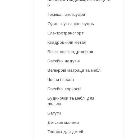
ін.
Техніка і аксесуари
Одяг, взуття, аксесуары
Електротранспорт
Квадроцикли метал
Бензинові квадроцикли
Басейни надувні
Велюрові матраци та меблі
Човни і весла
Басейни каркасні
Будиночки та меблі для
ляльок
Батути
Детские манежи
Товары для детей