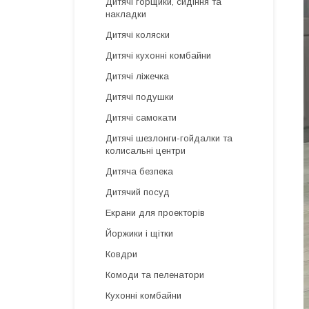
Дитячі горщики, сидіння та
накладки
Дитячі коляски
Дитячі кухонні комбайни
Дитячі ліжечка
Дитячі подушки
Дитячі самокати
Дитячі шезлонги-гойдалки та
колисальні центри
Дитяча безпека
Дитячий посуд
Екрани для проекторів
Йоржики і щітки
Ковдри
Комоди та пеленатори
Кухонні комбайни