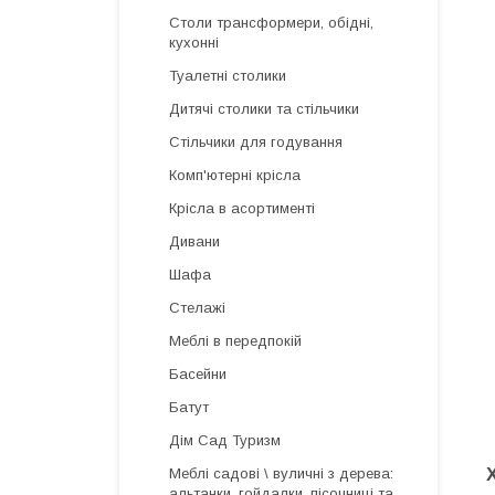
Столи трансформери, обідні,
кухонні
Туалетні столики
Дитячі столики та стільчики
Стільчики для годування
Комп'ютерні крісла
Крісла в асортименті
Дивани
Шафа
Стелажі
Меблі в передпокій
Басейни
Батут
Дім Сад Туризм
Меблі садові \ вуличні з дерева:
альтанки, гойдалки, пісочниці та