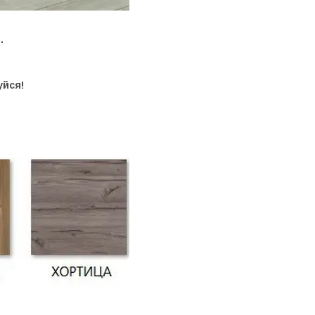
.
уйся!