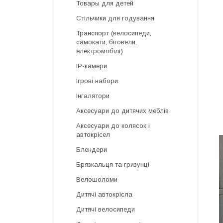
Товары для детей
Стільчики для годування
Транспорт (велосипеди,
самокати, біговели,
електромобілі)
IP-камери
Ігрові набори
Інгалятори
Аксесуари до дитячих меблів
Аксесуари до колясок і
автокрісел
Блендери
Брязкальця та гризунці
Велошоломи
Дитячі автокрісла
Дитячі велосипеди