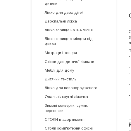
дитини
Ліжко для двох дітей
Двоспальні ліжка
Ліжко горище на 3-4 місця
С
е
Ліжко горище з місцем під
л
диван
Матраци і топери
-
-
Стінки для дитячої кімнати
-
Меблі для дому
-
-
Дитячий текстиль
-
Ліжко для новонародженого
-
-
Овальні\ круглі ліжечка
Зимові конверти, сумки,
переноски
СТОЛИ в асортименті
Столи комп'ютерні/ офісні