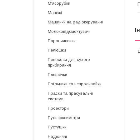
М'ясорубки
Г
Манежі
Машинки на радіокеруванні
І
Молоковідсмоктувачі
Пароочисники
Пелюшки
Ц
Пилососи для сухого
прибирання
Пляшечки
Поїльники та непроливайки
Праски та прасувальні
системи
Проектори
Пульсоксиметри
Пустушки
Радіоняні