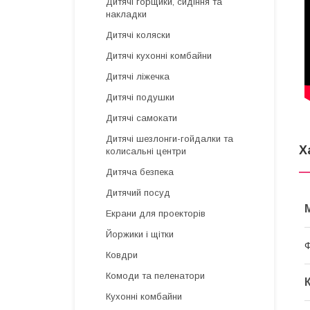
Дитячі горщики, сидіння та
накладки
Дитячі коляски
Дитячі кухонні комбайни
Дитячі ліжечка
Дитячі подушки
Дитячі самокати
Дитячі шезлонги-гойдалки та
Х
колисальні центри
Дитяча безпека
Дитячий посуд
Екрани для проекторів
Йоржики і щітки
Ковдри
Комоди та пеленатори
Кухонні комбайни