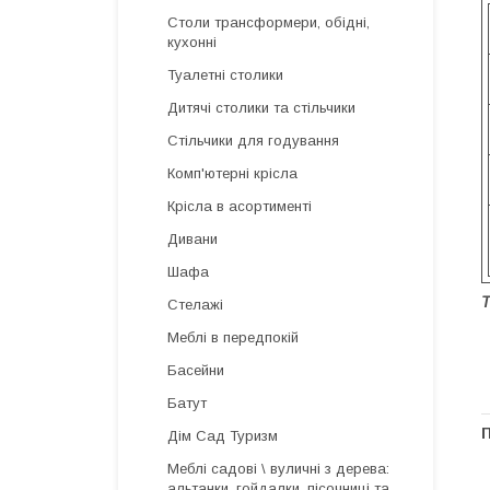
Столи трансформери, обідні,
кухонні
Туалетні столики
Дитячі столики та стільчики
Стільчики для годування
Комп'ютерні крісла
Крісла в асортименті
Дивани
Шафа
Т
Стелажі
Меблі в передпокій
Басейни
Батут
Дім Сад Туризм
Меблі садові \ вуличні з дерева:
альтанки, гойдалки, пісочниці та