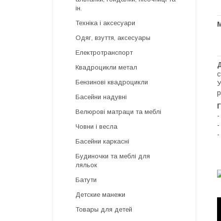
ін.
Техніка і аксесуари
Одяг, взуття, аксесуары
Електротранспорт
Квадроцикли метал
с
Бензинові квадроцикли
У
р
Басейни надувні
Г
Велюрові матраци та меблі
-
-
Човни і весла
-
Басейни каркасні
Будиночки та меблі для
ляльок
Батути
Детские манежи
Товары для детей