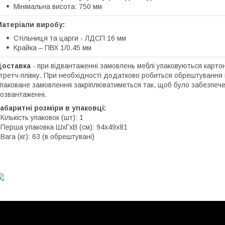
Мінімальна висота: 750 мм
Матеріали виробу:
Стільниця та царги - ЛДСП 16 мм
Крайка – ПВХ 1/0.45 мм
Доставка
- при відвантаженні замовлень меблі упаковуються карто
третч-плівку. При необхідності додатково робиться обрештування 
паковане замовлення закріплюватиметься так, щоб було забезпече
озвантаженні.
абаритні розміри в упаковці:
 Кількість упаковок (шт): 1
 Перша упаковка ШхГхВ (см): 94х49х81
 Вага (кг): 63 (в обрештувані)