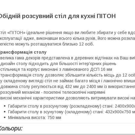
Обідній розсувний стіл для кухні ПІТОН
тіл «ПІТОН» ідеальне рішення якщо ви любите збирати у себе вдом
ксплуатації адже, виконавши всього кілька рухів, його можна розкл
егкістю можуть розташуватися близько 12 осіб.
Трансформація столу
 велика гама декорів представлена в деревних відтінках на Ваш ви
 дизайн столу підходить для більшості інтер'єрних рішень
 стільниця та корпус виконані з ламінованого ДСП 16 мм
 трансформація столу дозволяє збільшити кількість місць до 12 осі
 у складеному вигляді стіл не займає багато місця і лаконічно впише
 довжина столу регулюється від 432 мм до 2400 мм із використанн
 розсувний механізм - посилені телескопічні напрямні
 високі механічні характеристики дозволяють витримувати високі 
Габарити столу в розсунутому (розкладеному) стані: 2400х900
Габарити столу в зсунутому (складеному) стані: 432х900х750 
Мінімальна висота: 750 мм
Кольори: