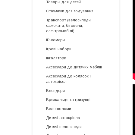
Товары для детей
Стільчики для годування
Транспорт (велосипеди,
самокати, біговели,
електромобілі)
IP-камери
Ігрові набори
Інгалятори
Аксесуари до дитячих меблів
Аксесуари до колясок і
автокрісел
Блендери
Брязкальця та гризунці
Велошоломи
Дитячі автокрісла
Дитячі велосипеди