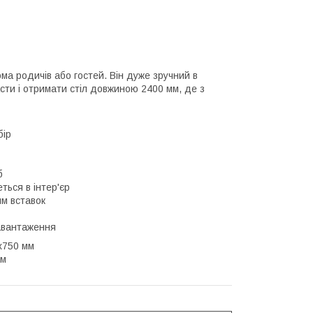
а родичів або гостей. Він дуже зручний в
асти і отримати стіл довжиною 2400 мм, де з
бір
б
ться в інтер'єр
ям вставок
навантаження
х750 мм
мм