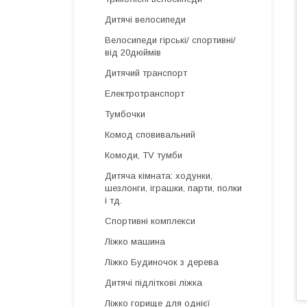
Дитячі велосипеди
Велосипеди гірські/ спортивні/
від 20дюймів
Дитячий транспорт
Електротранспорт
Тумбочки
Комод сповивальний
Комоди, TV тумби
Дитяча кімната: ходунки,
шезлонги, іграшки, парти, полки
і тд.
Спортивні комплекси
Ліжко машина
Ліжко Будиночок з дерева
Дитячі підліткові ліжка
Ліжко горище для однієї