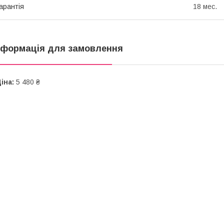
арантія
18 мес.
нформація для замовлення
іна:
5 480 ₴