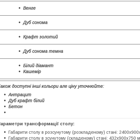
Венге
Дуб сонома
Крафт золотий
Дуб сонома темна
Білий діамант
Кашемір
акож доступні інші кольори але ціну уточнюйте:
Антрацит
Дуб крафт білий
Бетон
Параметри трансформації столу:
Габарити столу в розсунутому (розкладеному) стані: 2400х900
Габарити столу в зсунутому (складеному) стані: 432х900х750 