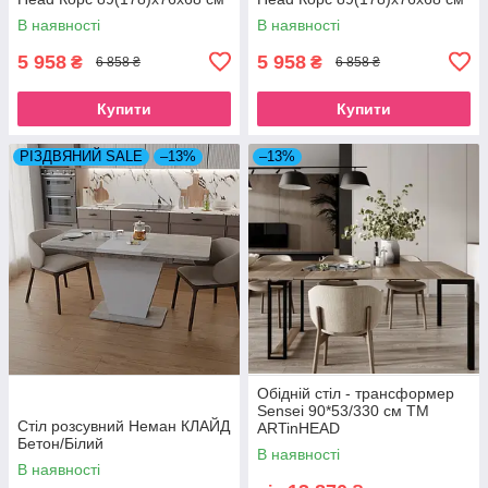
В наявності
В наявності
5 958
5 958
₴
₴
6 858 ₴
6 858 ₴
Купити
Купити
РІЗДВЯНИЙ SALE
–13%
–13%
Обідній стіл - трансформер
Sensei 90*53/330 см ТМ
Стіл розсувний Неман КЛАЙД
ARTinHEAD
Бетон/Білий
В наявності
В наявності