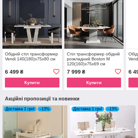
Обідній стіл трансформер
Стіл трансформер обідній
Обід
Vendi 140(180)x75x80 см
розкладний Boston M
Vend
120(160)x75x69 см
6 499
7 999
6 4
₴
₴
Купити
Купити
Акційні пропозиції та новинки
Доставка 1 грн!
–13%
Доставка 1 грн!
–13%