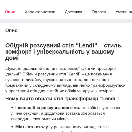
Опис
Характеристики
Доставка
Оплата
Умови п
Опис
Обідній розсувний стіл “Lendi” – стиль,
комфорт і універсальність у вашому
домі
Шукаєте ідеальний стіл для маленької кухні чи просторої
їдальні? Обідній розсувний стіл “Lendi” – це поєднання
сучасного дизайну, функціональності та довговічності.
Компактний у складеному вигляді, він легко трансформується
у просторий стіл для сімейних обідів чи дружніх вечірок.
Чому варто обрати стіл трансформер “Lendi”:
Інноваційна розсувна система:
стіл збільшується за
лічені секунди, а додаткова вставка зберігається
всередині, економлячи місце.
Місткість столу:
у розкладеному вигляді стіл із