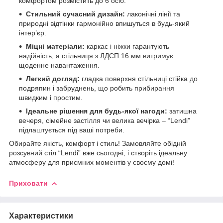
комфортом розмістить до 6 осіб.
Стильний сучасний дизайн:
лаконічні лінії та
природні відтінки гармонійно впишуться в будь-який
інтер’єр.
Міцні матеріали:
каркас і ніжки гарантують
надійність, а стільниця з ЛДСП 16 мм витримує
щоденне навантаження.
Легкий догляд:
гладка поверхня стільниці стійка до
подряпин і забруднень, що робить прибирання
швидким і простим.
Ідеальне рішення для будь-якої нагоди:
затишна
вечеря, сімейне застілля чи велика вечірка – “Lendi”
підлаштується під ваші потреби.
Обирайте якість, комфорт і стиль! Замовляйте обідній
розсувний стіл “Lendi” вже сьогодні, і створіть ідеальну
атмосферу для приємних моментів у своєму домі!
Приховати
Характеристики