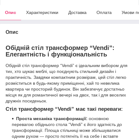
Опис
Характеристики
Доставка
Оплата
Умови п
Опис
Обідній стіл трансформер “Vendi”:
Елегантність і функціональність
Обідній стіл трансформер “Vendi” є ідеальним вибором для
тих, хто шукає меблі, що поєднують стильний дизайн і
практичність. Завдяки компактним розмірам, цей стіл легко
розміститься в будь-якому приміщенні, хай то невелика
квартира чи просторий будинок. Він забезпечує достатньо
місця як для романтичної вечері на двох, так і для веселих
дружніх посиденьок.
Стіл трансформер “Vendi” має такі переваги:
Проста механіка трансформації:
основною
перевагою обіднього стола “Vendi” є його здатність до
трансформації. Площа стільниці може збільшуватися
одним рухом — просто потягніть її на себе і вставте