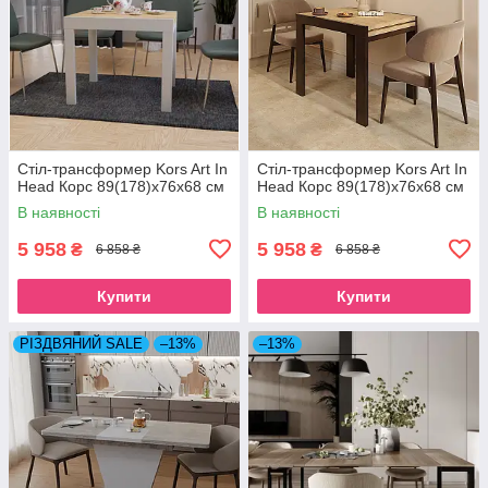
Стіл-трансформер Kors Art In
Стіл-трансформер Kors Art In
Head Корс 89(178)x76x68 см
Head Корс 89(178)x76x68 см
В наявності
В наявності
5 958
5 958
₴
₴
6 858 ₴
6 858 ₴
Купити
Купити
РІЗДВЯНИЙ SALE
–13%
–13%