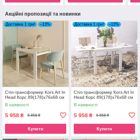
Акційні пропозиції та новинки
Доставка 1 грн!
–13%
Доставка 1 грн!
–13%
Стіл-трансформер Kors Art In
Стіл-трансформер Kors Art In
Head Корс 89(178)x76x68 см
Head Корс 89(178)x76x68 см
В наявності
В наявності
5 958
5 958
₴
₴
6 858 ₴
6 858 ₴
Купити
Купити