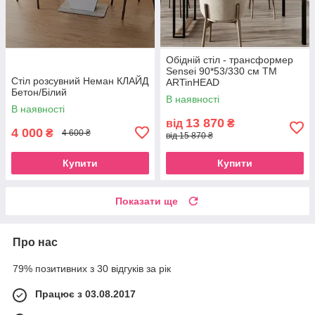
Обідній стіл - трансформер
Sensei 90*53/330 см ТМ
Стіл розсувний Неман КЛАЙД
ARTinHEAD
Бетон/Білий
В наявності
В наявності
13 870
від
₴
4 000
₴
4 600 ₴
від 15 870 ₴
Купити
Купити
Показати ще
Про нас
79% позитивних з 30 відгуків за рік
Працює з 03.08.2017