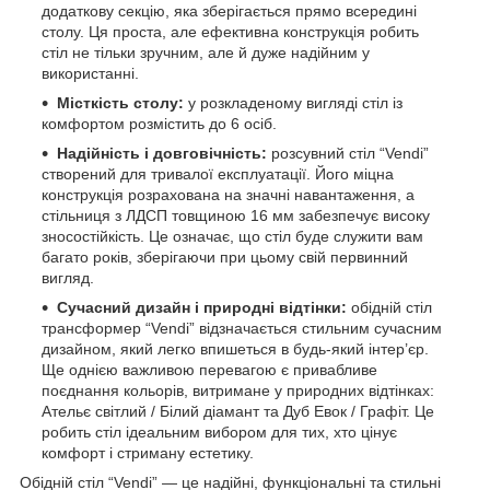
додаткову секцію, яка зберігається прямо всередині
столу. Ця проста, але ефективна конструкція робить
стіл не тільки зручним, але й дуже надійним у
використанні.
Місткість столу:
у розкладеному вигляді стіл із
комфортом розмістить до 6 осіб.
Надійність і довговічність:
розсувний стіл “Vendi”
створений для тривалої експлуатації. Його міцна
конструкція розрахована на значні навантаження, а
стільниця з ЛДСП товщиною 16 мм забезпечує високу
зносостійкість. Це означає, що стіл буде служити вам
багато років, зберігаючи при цьому свій первинний
вигляд.
Сучасний дизайн і природні відтінки:
обідній стіл
трансформер “Vendi” відзначається стильним сучасним
дизайном, який легко впишеться в будь-який інтер’єр.
Ще однією важливою перевагою є привабливе
поєднання кольорів, витримане у природних відтінках:
Ательє світлий / Білий діамант та Дуб Евок / Графіт. Це
робить стіл ідеальним вибором для тих, хто цінує
комфорт і стриману естетику.
Обідній стіл “Vendi” — це надійні, функціональні та стильні