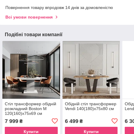
Повернення товару впродовж 14 днів за домовленістю
Всі умови повернення
Подібні товари компанії
Стіл трансформер обідній
Обідній стіл трансформер
Обід
розкладний Boston M
Vendi 140(180)x75x80 см
Lend
120(160)x75x69 см
7 999
6 499
6 3
₴
₴
Купити
Купити