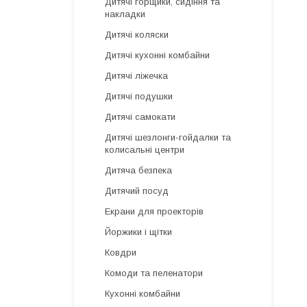
Дитячі горщики, сидіння та
накладки
Дитячі коляски
Дитячі кухонні комбайни
Дитячі ліжечка
Дитячі подушки
Дитячі самокати
Дитячі шезлонги-гойдалки та
колисальні центри
Дитяча безпека
Дитячий посуд
Екрани для проекторів
Йоржики і щітки
Ковдри
Комоди та пеленатори
Кухонні комбайни