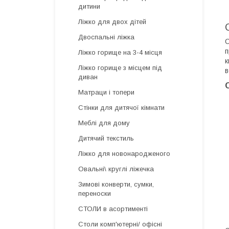
дитини
Ліжко для двох дітей
Двоспальні ліжка
О
п
Ліжко горище на 3-4 місця
к
Ліжко горище з місцем під
в
диван
Матраци і топери
Стінки для дитячої кімнати
Меблі для дому
Дитячий текстиль
Ліжко для новонародженого
Овальні\ круглі ліжечка
Зимові конверти, сумки,
переноски
СТОЛИ в асортименті
Столи комп'ютерні/ офісні