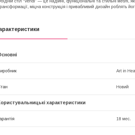
бідній стіл “Vendi” — це надійні, функціональні та стильні меблі, я
рансформації, міцна конструкція і привабливий дизайн роблять йо
арактеристики
Основні
иробник
Art in He
Стан
Новий
Користувальницькі характеристики
арантія
18 мес.