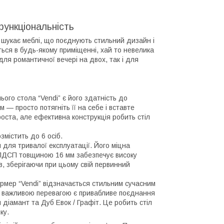
функціональність
о шукає меблі, що поєднують стильний дизайн і
ться в будь-якому приміщенні, хай то невелика
для романтичної вечері на двох, так і для
ого стола “Vendi” є його здатність до
— просто потягніть її на себе і вставте
роста, але ефективна конструкція робить стіл
змістить до 6 осіб.
 для тривалої експлуатації. Його міцна
з ЛДСП товщиною 16 мм забезпечує високу
ів, зберігаючи при цьому свій первинний
рмер “Vendi” відзначається стильним сучасним
єю важливою перевагою є привабливе поєднання
й діамант та Дуб Евок / Графіт. Це робить стіл
ку.