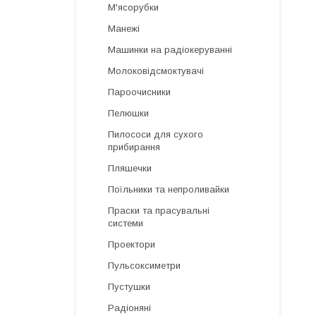
М'ясорубки
Манежі
Машинки на радіокеруванні
Молоковідсмоктувачі
Пароочисники
Пелюшки
Пилососи для сухого
прибирання
Пляшечки
Поїльники та непроливайки
Праски та прасувальні
системи
Проектори
Пульсоксиметри
Пустушки
Радіоняні