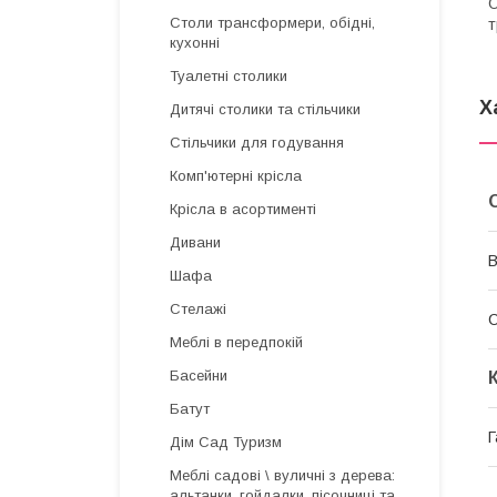
О
Столи трансформери, обідні,
т
кухонні
Туалетні столики
Х
Дитячі столики та стільчики
Стільчики для годування
Комп'ютерні крісла
Крісла в асортименті
Дивани
В
Шафа
Стелажі
Меблі в передпокій
Басейни
Батут
Г
Дім Сад Туризм
Меблі садові \ вуличні з дерева:
альтанки, гойдалки, пісочниці та