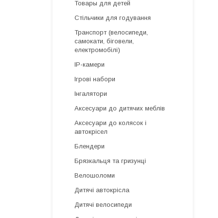
Товары для детей
Стільчики для годування
Транспорт (велосипеди,
самокати, біговели,
електромобілі)
IP-камери
Ігрові набори
Інгалятори
Аксесуари до дитячих меблів
Аксесуари до колясок і
автокрісел
Блендери
Брязкальця та гризунці
Велошоломи
Дитячі автокрісла
Дитячі велосипеди