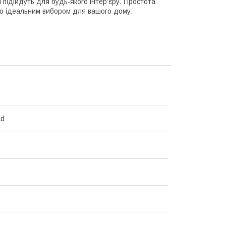
кі підійдуть для будь-якого інтер’єру. Простота
го ідеальним вибором для вашого дому.
ad