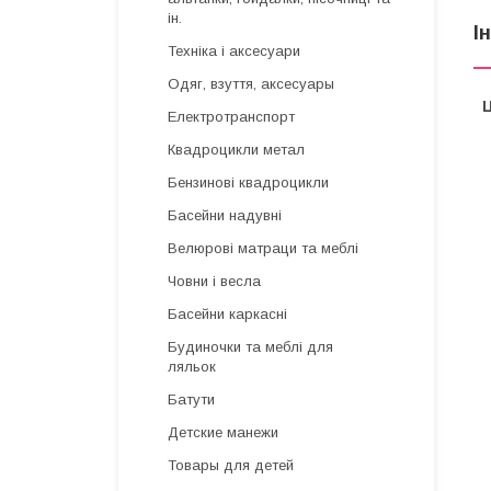
ін.
І
Техніка і аксесуари
Одяг, взуття, аксесуары
Ц
Електротранспорт
Квадроцикли метал
Бензинові квадроцикли
Басейни надувні
Велюрові матраци та меблі
Човни і весла
Басейни каркасні
Будиночки та меблі для
ляльок
Батути
Детские манежи
Товары для детей