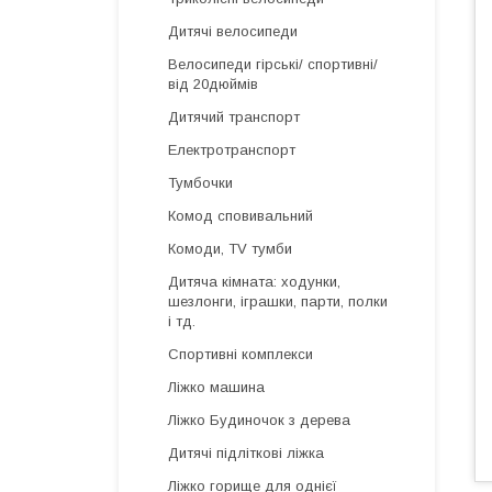
Дитячі велосипеди
Велосипеди гірські/ спортивні/
від 20дюймів
Дитячий транспорт
Електротранспорт
Тумбочки
Комод сповивальний
Комоди, TV тумби
Дитяча кімната: ходунки,
шезлонги, іграшки, парти, полки
і тд.
Спортивні комплекси
Ліжко машина
Ліжко Будиночок з дерева
Дитячі підліткові ліжка
Ліжко горище для однієї