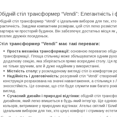
Обідній стіл трансформер “Vendi”: Елегантність і 
бідній стіл трансформер “Vendi” є ідеальним вибором для тих, хт
рактичність. Завдяки компактним розмірам, цей стіл легко розмісти
вартира чи просторий будинок. Він забезпечує достатньо місця як 
еселих дружніх посиденьок.
Стіл трансформер “Vendi” має такі переваги:
Проста механіка трансформації:
основною перевагою обіднь
трансформації. Площа стільниці може збільшуватися одним рухом 
додаткову секцію, яка зберігається прямо всередині столу. Ця п
не тільки зручним, але й дуже надійним у використанні.
Місткість столу:
у розкладеному вигляді стіл із комфортом ро
Надійність і довговічність:
розсувний стіл “Vendi” створений
конструкція розрахована на значні навантаження, а стільниця 
зносостійкість. Це означає, що стіл буде служити вам багато рок
вигляд.
Сучасний дизайн і природні відтінки:
обідній стіл трансфо
дизайном, який легко впишеться в будь-який інтер’єр. Ще одні
кольорів, витримане у природних відтінках: Ательє світлий / Біли
ідеальним вибором для тих, хто цінує комфорт і стриману естети