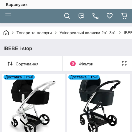
Карапузик
Товари та послуги
Універсальні коляски 2в1 3в1
IBEB
IBEBE i-stop
Сортування
0
Фільтри
Доставка 1 грн!
Доставка 1 грн!